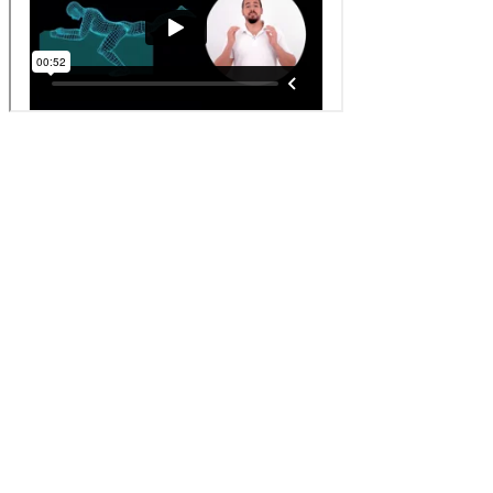
Schmerzfreie Knie, Übung 3
Legen Sie den Oberschenkel des betroffenen Beins mit der
Vorderseite auf einen Tisch oder eine Bank und stützen Sie sich mit
beiden Unterarmen ab, der Oberkörper sollte, sofern möglich, nicht
abgelegt werden. Winkeln Sie das Bein auf dem Tisch maximal an
und strecken Sie die Zehen Richtung Decke. Halten Sie die
Spannungsposition für 3 Sekunden und wiederholen Sie die Übung
10-mal. Gehen Sie zwischen den Wiederholungen immer langsam
aus der Spannung heraus.
Expertentipp:
Legen Sie ein kleines gerolltes Handtuch auf den Tisch oder die
Bank unter den Oberschenkel knapp über der Kniescheibe des
gebeugten Beins für eine noch intensivere Nervenmobilisation.