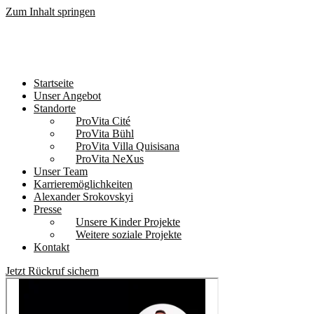
Zum Inhalt springen
Kostenfreie Schmerzanalyse
Termine innerhalb von 24 Std.
Startseite
Unser Angebot
Standorte
ProVita Cité
ProVita Bühl
ProVita Villa Quisisana
ProVita NeXus
Unser Team
Karrieremöglichkeiten
Alexander Srokovskyi
Presse
Unsere Kinder Projekte
Weitere soziale Projekte
Kontakt
Jetzt Rückruf sichern