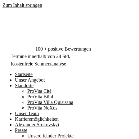
Zum Inhalt springen
Kostenfreie Schmerzanalyse
Termine innerhalb von 24 Std.
100 + positive Bewertungen
Termine innerhalb von 24 Std.
Kostenfreie Schmerzanalyse
Startseite
Unser Angebot
Standorte
ProVita Cité
ProVita Bühl
ProVita Villa Quisisana
ProVita NeXus
Unser Team
Karrieremöglichkeiten
Alexander Srokovskyi
Presse
Unsere Kinder Projekte