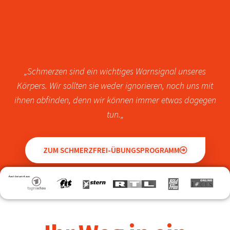
„Schmerzen sind ein wichtiges Warnsignal unseres
Körpers. Wir sollten sie weder ignorieren, noch uns mit
ihnen abfinden, denn wir können immer etwas dagegen
tun.
„
ZUM SCHMERZFREI-ÜBUNGSPROGRAMM