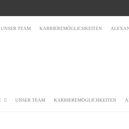
UNSER TEAM
KARRIEREMÖGLICHKEITEN
ALEXAN
e
100+ positive Bewertungen
E
UNSER TEAM
KARRIEREMÖGLICHKEITEN
A