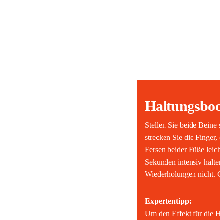
Haltungsboos
Stellen Sie beide Beine
strecken Sie die Finger
Fersen beider Füße lei
Sekunden intensiv halt
Wiederholungen nicht. 
Expertentipp:
Um den Effekt für die H