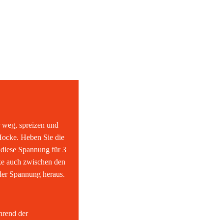
r weg, spreizen und
 Hocke. Heben Sie die
 diese Spannung für 3
ke auch zwischen den
der Spannung heraus.
hrend der